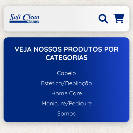
VEJA NOSSOS PRODUTOS POR
CATEGORIAS
Cabelo
Estética/Depilação
Acessórios de Cabelo
Home Care
Acessórios de Estética/Depilação
Escovas e Pentes
Manicure/Pedicure
Acessórios
Tratamento e Hidratação
Somos
Unhas
Aço Inox