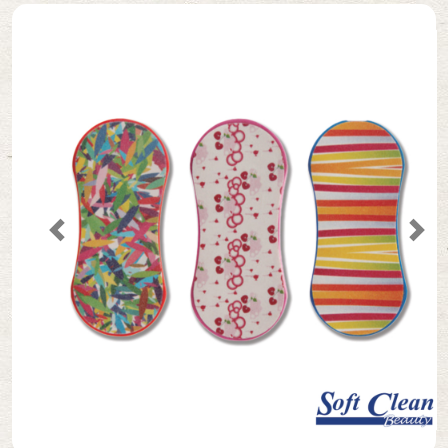
Secantes
Cremes
Acessórios de Manicure/Pedicure
Previous
Nex