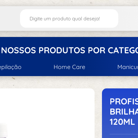
 NOSSOS PRODUTOS POR CATEG
epilação
Home Care
Manicu
tica/Depilação
Acessórios
A
S
PROFI
BRILH
120ML
Acessórios d