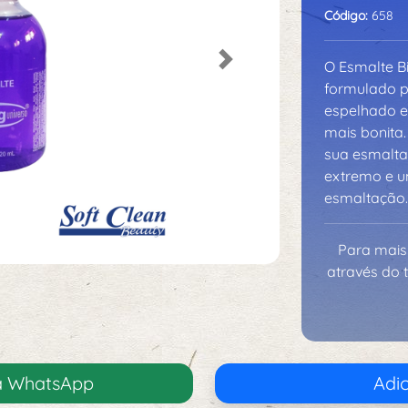
Código:
658
O Esmalte Bi
Next
formulado p
espelhado e
mais bonita.
sua esmaltaç
extremo e u
esmaltação.
Para mais
através do 
ia WhatsApp
Adic