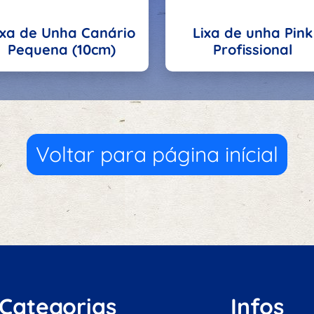
ixa de Unha Canário
Lixa de unha Pink
Pequena (10cm)
Profissional
Voltar para página inícial
Categorias
Infos