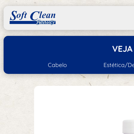
VEJA
Cabelo
Estética/D
Acessórios de Cabelo
Acessórios de Esté
Escovas e Pentes
Tratamento e Hidratação