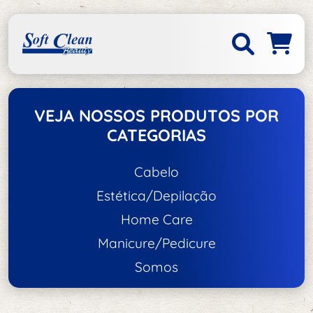
VEJA NOSSOS PRODUTOS POR
CATEGORIAS
Cabelo
Estética/Depilação
Acessórios de Cabelo
Home Care
Acessórios de Estética/Depilação
Escovas e Pentes
Manicure/Pedicure
Acessórios
Tratamento e Hidratação
Somos
Unhas
Aço Inox