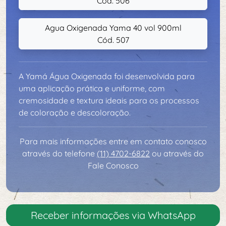
Cód. 506
Agua Oxigenada Yama 40 vol 900ml
Cód. 507
A Yamá Água Oxigenada foi desenvolvida para
uma aplicação prática e uniforme, com
cremosidade e textura ideais para os processos
de coloração e descoloração.
Para mais informações entre em contato conosco
através do telefone
(11) 4702-6822
ou através do
Fale Conosco
Receber informações via WhatsApp