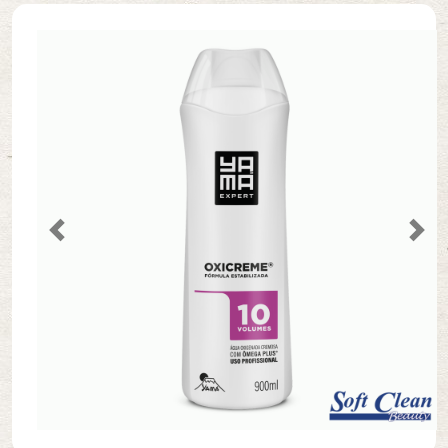
Secantes
Cremes
Acessórios de Manicure/Pedicure
Previous
Nex