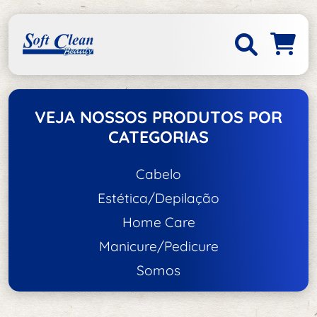
VEJA NOSSOS PRODUTOS POR
CATEGORIAS
Cabelo
Estética/Depilação
Acessórios de Cabelo
Home Care
Acessórios de Estética/Depilação
Escovas e Pentes
Manicure/Pedicure
Acessórios
Tratamento e Hidratação
Somos
Unhas
Aço Inox