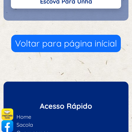
Escova Para Unha
Voltar para página inícial
Acesso Rápido
Home
Sacola