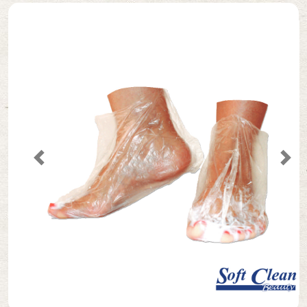
Secantes
Cremes
Acessórios de Manicure/Pedicure
Previous
Nex